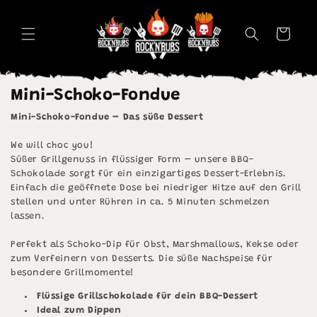
Direkt
zum
Inhalt
Warenkorb
K
Mini-Schoko-Fondue
a
Mini-Schoko-Fondue – Das süße Dessert
t
We will choc you!
e
Süßer Grillgenuss in flüssiger Form – unsere BBQ-
Schokolade sorgt für ein einzigartiges Dessert-Erlebnis.
g
Einfach die geöffnete Dose bei niedriger Hitze auf den Grill
o
stellen und unter Rühren in ca. 5 Minuten schmelzen
lassen.
r
i
Perfekt als Schoko-Dip für Obst, Marshmallows, Kekse oder
zum Verfeinern von Desserts. Die süße Nachspeise für
e
besondere Grillmomente!
:
Flüssige Grillschokolade für dein BBQ-Dessert
Ideal zum Dippen